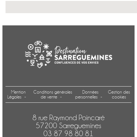
Mention
Conditions générales
Données
Gestion des
Légales
de vente
personnelles
cookies
8 rue Raymond Poincaré
57200 Sarreguemines
03 87 98 80 81